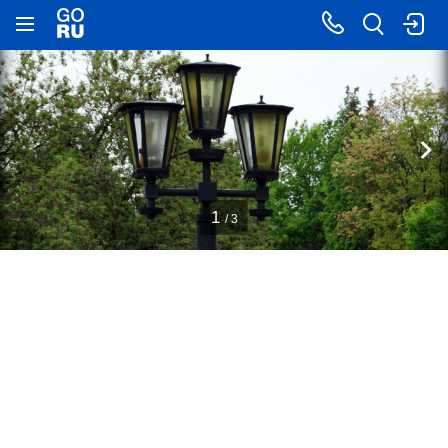
1
/ 3