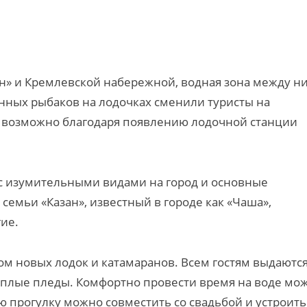
ан» и Кремлевской набережной, водная зона между н
нных рыбаков на лодочках сменили туристы на
ло возможно благодаря появлению лодочной станции
 с изумительными видами на город и основные
семьи «Казан», известный в городе как «Чаша»,
ие.
м новых лодок и катамаранов. Всем гостям выдаютс
еплые пледы. Комфортно провести время на воде мо
ю прогулку можно совместить со свадьбой и устроить