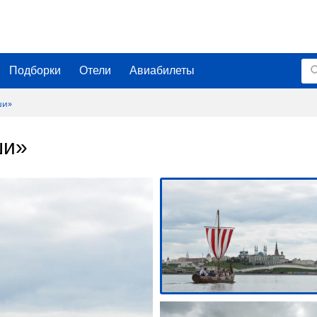
Подборки
Отели
Авиабилеты
ши»
ши»