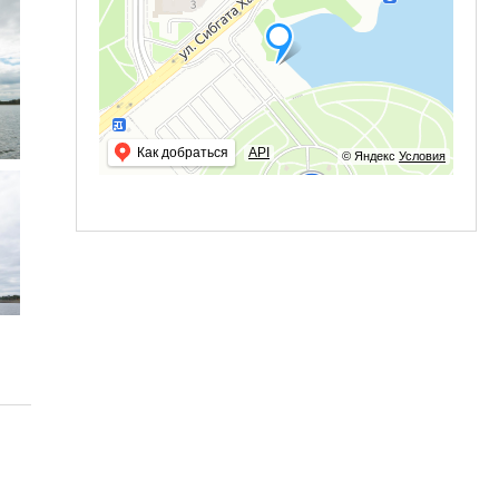
Как добраться
API
© Яндекс
Условия