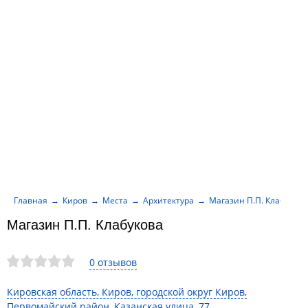
Главная
Киров
Места
Архитектура
Магазин П.П. Клабукова
Магазин П.П. Клабукова
0 отзывов
Кировская область, Киров, городской округ Киров,
Первомайский район, Казанская улица, 77