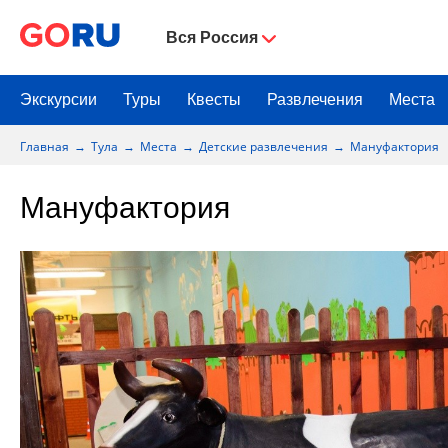
Вся Россия
Экскурсии
Туры
Квесты
Развлечения
Места
Главная
Тула
Места
Детские развлечения
Мануфактория
Мануфактория