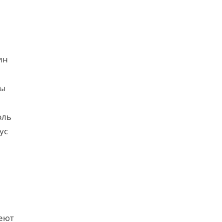
ин
мы
оль
ус
еют