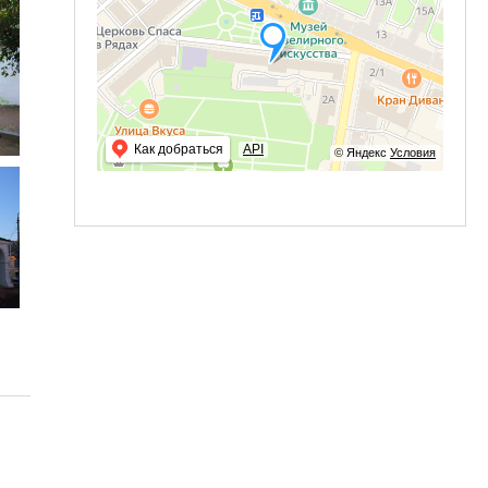
Как добраться
API
© Яндекс
Условия