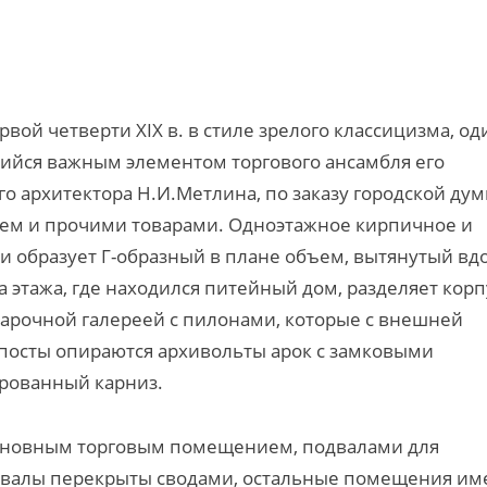
вой четверти XIX в. в стиле зрелого классицизма, од
ийся важным элементом торгового ансамбля его
ого архитектора Н.И.Метлина, по заказу городской ду
гтем и прочими товарами. Одноэтажное кирпичное и
и образует Г-образный в плане объем, вытянутый вд
 этажа, где находился питейный дом, разделяет корп
 арочной галереей с пилонами, которые с внешней
посты опираются архивольты арок с замковыми
рованный карниз.
 основным торговым помещением, подвалами для
одвалы перекрыты сводами, остальные помещения им