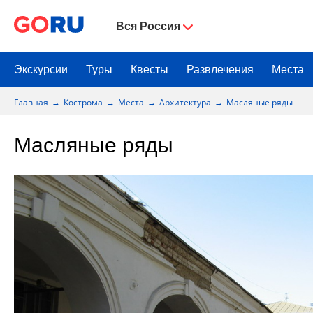
Вся Россия
Экскурсии
Туры
Квесты
Развлечения
Места
Главная
Кострома
Места
Архитектура
Масляные ряды
Масляные ряды