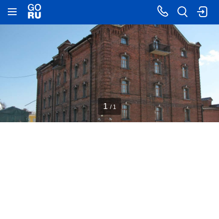
1
/ 1