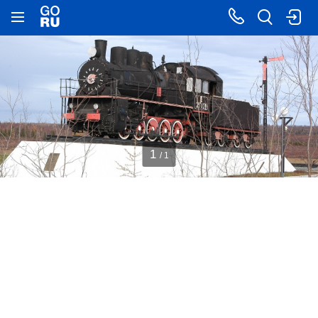
1
/ 1