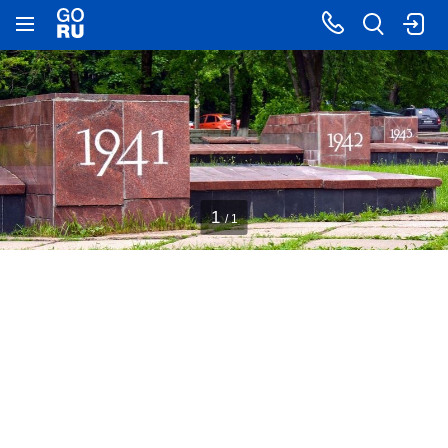
1
/ 1