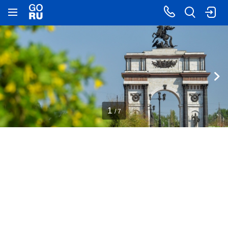
1
/ 7