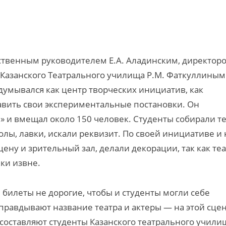
ственным руководителем Е.А. Аладинским, директор
Казанского Театрального училища Р.М. Фаткуллиным
адумывался как центр творческих инициатив, как
вить свои экспериментальные постановки. Он
я» и вмещал около 150 человек. Студенты собирали т
толы, лавки, искали реквизит. По своей инициативе и 
ену и зрительный зал, делали декорации, так как те
ки извне.
 билеты не дорогие, чтобы и студенты могли себе
равдывают название театра и актеры — на этой сце
 составляют студенты Казанского театрального учили