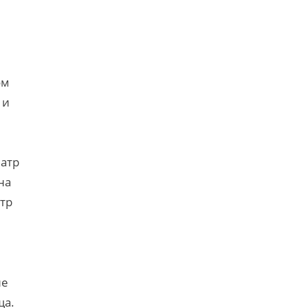
ом
 и
еатр
на
атр
не
ща.