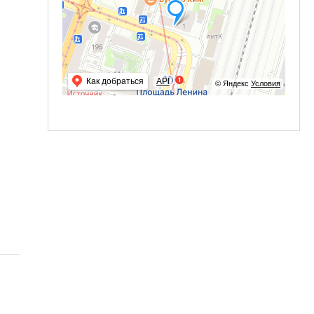
Как добраться
API
© Яндекс
Условия