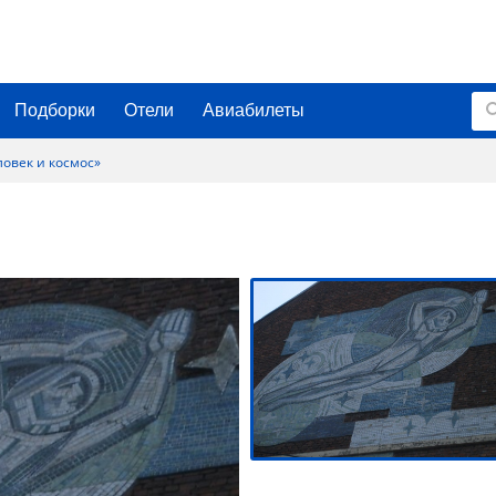
Подборки
Отели
Авиабилеты
овек и космос»