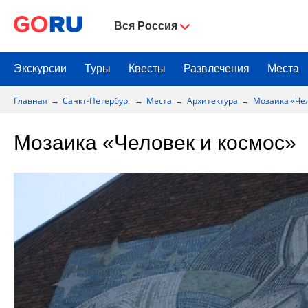
Вся Россия
Экскурсии
Туры
Квесты
Развлечения
Места
Главная
Санкт-Петербург
Места
Архитектура
Мозаика «Чел
Мозаика «Человек и космос»