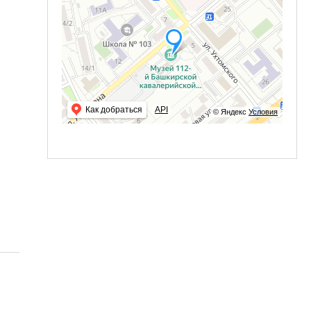
Как добраться
API
© Яндекс
Условия