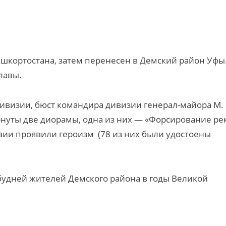
ашкортостана, затем перенесен в Демский район Уфы
лавы.
 дивизии, бюст командира дивизии генерал-майора М.
рнуты две диорамы, одна из них — «Форсирование ре
зии проявили героизм (78 из них были удостоены
будней жителей Демского района в годы Великой