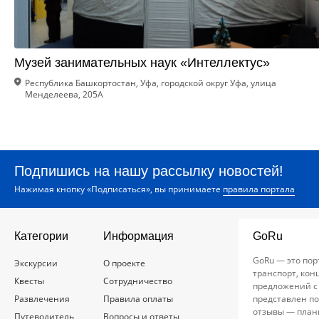
Музей занимательных наук «Интеллектус»
Республика Башкортостан, Уфа, городской округ Уфа, улица
Менделеева, 205А
Подпишись на нашу рассылку новостей!
Нажимая кнопку «Подписаться», вы принимаете
правила портала
Категории
Информация
GoRu
GoRu — это пор
Экскурсии
О проекте
транспорт, кон
Квесты
Сотрудничество
предложений с
Развлечения
Правила оплаты
представлен по
отзывы — план
Путеводитель
Вопросы и ответы