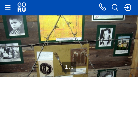
1
/ 1