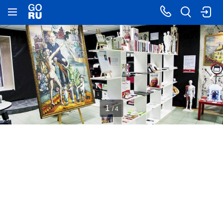
1
/ 4