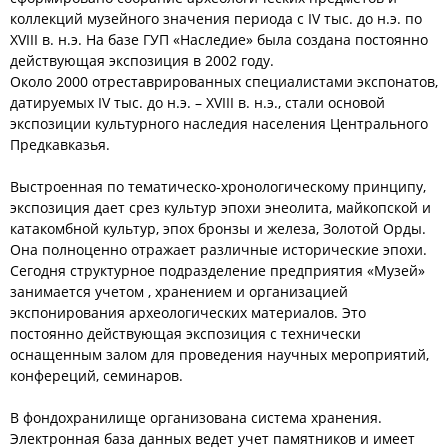
коллекций музейного значения периода с IV тыс. до н.э. по
XVIII в. н.э. На базе ГУП «Наследие» была создана постоянно
действующая экспозиция в 2002 году.
Около 2000 отреставрированных специалистами экспонатов,
датируемых IV тыс. до н.э. – XVIII в. н.э., стали основой
экспозиции культурного наследия населения Центрального
Предкавказья.
Выстроенная по тематическо-хронологическому принципу,
экспозиция дает срез культур эпохи энеолита, майкопской и
катакомбной культур, эпох бронзы и железа, Золотой Орды.
Она полноценно отражает различные исторические эпохи.
Сегодня структурное подразделение предприятия «Музей»
занимается учетом , хранением и организацией
экспонирования археологических материалов. Это
постоянно действующая экспозиция с технически
оснащенным залом для проведения научных мероприятий,
конфереций, семинаров.
В фондохранилище организована система хранения.
Электронная база данных ведет учет памятников и имеет