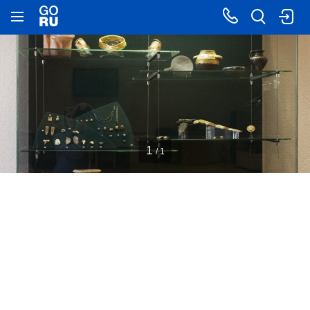
1
/ 1