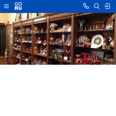
1
/ 6