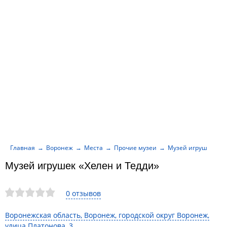
Главная
Воронеж
Места
Прочие музеи
Музей игрушек «Хе
Музей игрушек «Хелен и Тедди»
0 отзывов
Воронежская область, Воронеж, городской округ Воронеж,
улица Платонова, 3