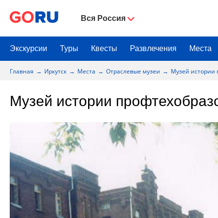
Вся Россия
Экскурсии
Туры
Квесты
Развлечения
Места
Главная
Иркутск
Места
Отраслевые музеи
Музей истории 
Музей истории профтехобразо