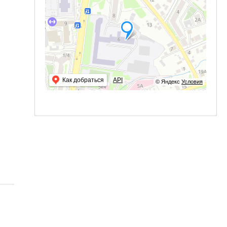
Как добраться
API
© Яндекс
Условия