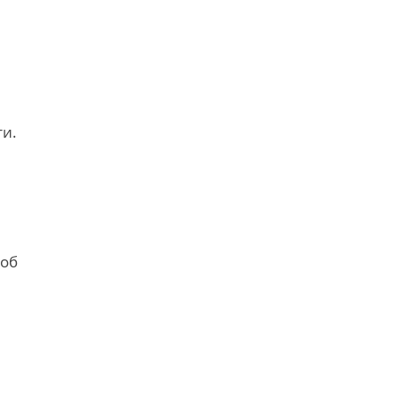
ти.
 об