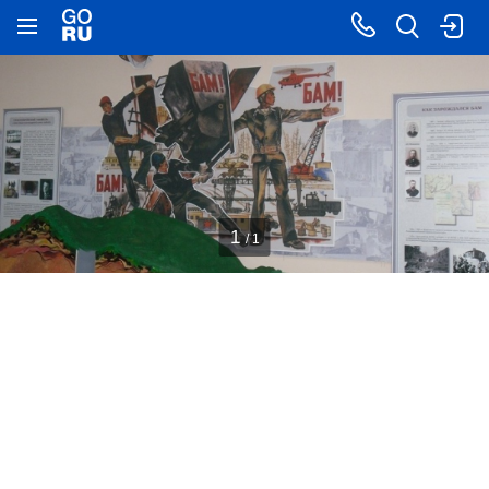
1
/ 1