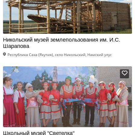
Никольский музей землепользования им. И.С.
Шарапова
Республика Саха (Якутия), село Никольский, Намский улус
Школьный музей "Светелка"