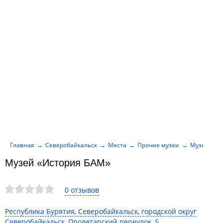
Главная
Северобайкальск
Места
Прочие музеи
Музей «Ис
Музей «История БАМ»
0 отзывов
Республика Бурятия, Северобайкальск, городской округ
Северобайкальск, Пролетарский переулок, 5