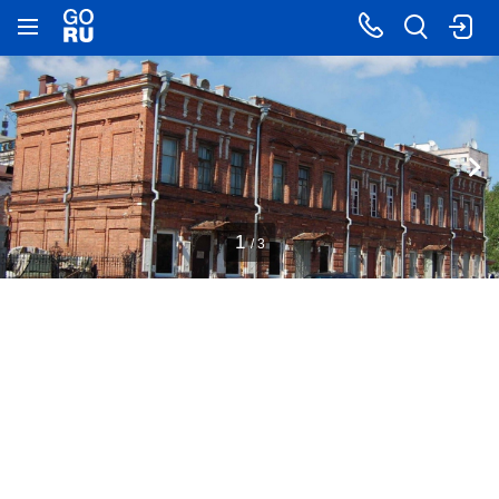
1
/ 3