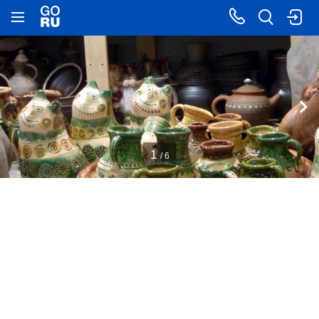
1
/ 6