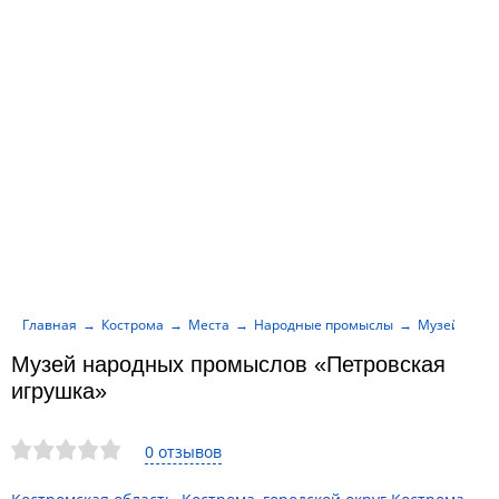
Главная
Кострома
Места
Народные промыслы
Музей наро
Музей народных промыслов «Петровская
игрушка»
0 отзывов