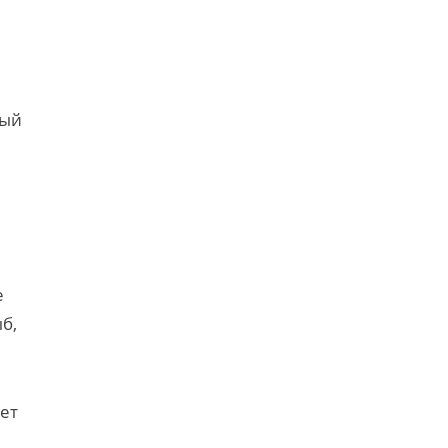
тый
е
б,
ет