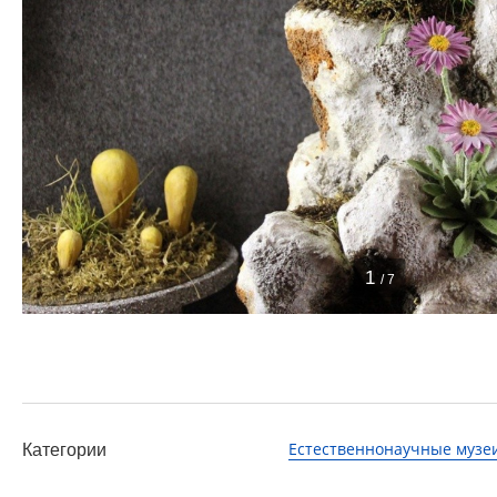
1
/ 7
Естественнонаучные музе
Категории