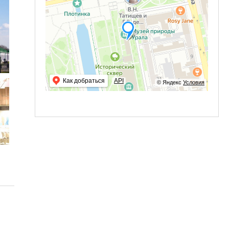
Как добраться
API
© Яндекс
Условия