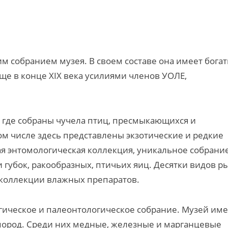
м собранием музея. В своем составе она имеет бога
ще в конце XIX века усилиями членов УОЛЕ,
 где собраны чучела птиц, пресмыкающихся и
ом числе здесь представлены экзотические и редкие
я энтомологическая коллекция, уникальное собрани
 губок, ракообразных, птичьих яиц. Десятки видов ры
коллекции влажных препаратов.
гическое и палеонтологическое собрание. Музей име
пород. Среди них медные, железные и марганцевые