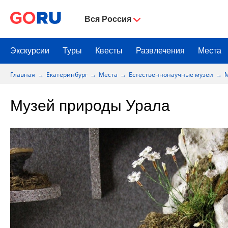
Вся Россия
Экскурсии
Туры
Квесты
Развлечения
Места
Главная
Екатеринбург
Места
Естественнонаучные музеи
М
Музей природы Урала