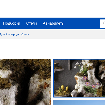
Подборки
Отели
Авиабилеты
узей природы Урала