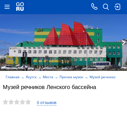
1
/ 2
Главная
Якутск
Места
Прочие музеи
Музей речников Ленс
Музей речников Ленского бассейна
0 отзывов