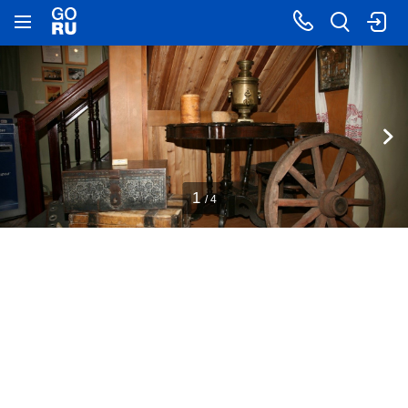
1
/ 4