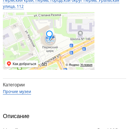
Пермский край, Пермь, городской округ Пермь, Уральская
улица, 112
Как добраться
API
© Яндекс
Условия
Категории
Прочие музеи
Описание