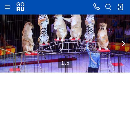
1
/ 3