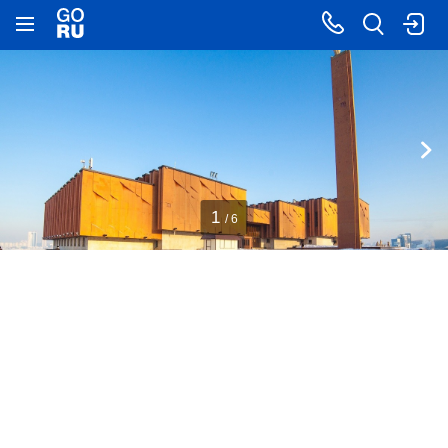
1
/ 6