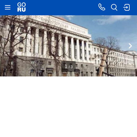
1
/ 3