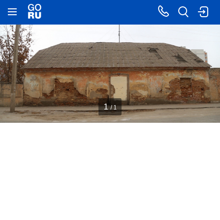
1
/ 1