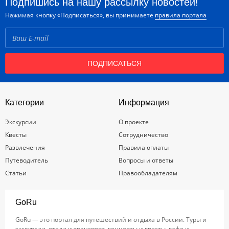
Подпишись на нашу рассылку новостей!
Нажимая кнопку «Подписаться», вы принимаете
правила портала
ПОДПИСАТЬСЯ
Категории
Информация
Экскурсии
О проекте
Квесты
Сотрудничество
Развлечения
Правила оплаты
Путеводитель
Вопросы и ответы
Статьи
Правообладателям
GoRu
GoRu — это портал для путешествий и отдыха в России. Туры и
экскурсии, отели и транспорт, концерты и квесты, кафе и