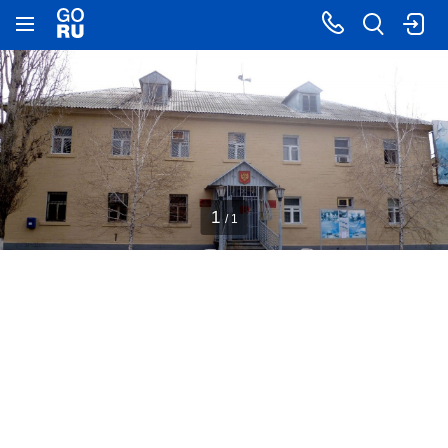
1
/ 1