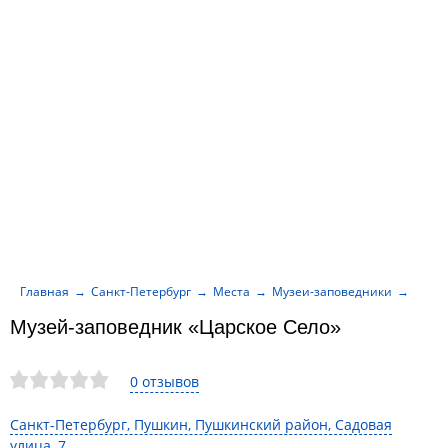
Главная
Санкт-Петербург
Места
Музеи-заповедники
Музей
Музей-заповедник «Царское Село»
0 отзывов
Санкт-Петербург, Пушкин, Пушкинский район, Садовая
улица, 7