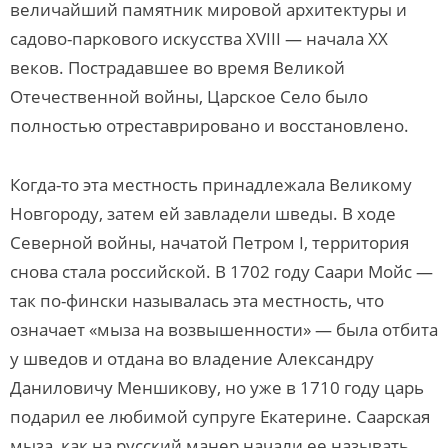
величайший памятник мировой архитектуры и
садово-паркового искусства XVIII — начала XX
веков. Пострадавшее во время Великой
Отечественной войны, Царское Село было
полностью отреставрировано и восстановлено.
Когда-то эта местность принадлежала Великому
Новгороду, затем ей завладели шведы. В ходе
Северной войны, начатой Петром I, территория
снова стала российской. В 1702 году Саари Мойс —
так по-фински называлась эта местность, что
означает «мыза на возвышенности» — была отбита
у шведов и отдана во владение Александру
Даниловичу Меншикову, но уже в 1710 году царь
подарил ее любимой супруге Екатерине. Саарская
мыза, как на русский манер начали ее называть,