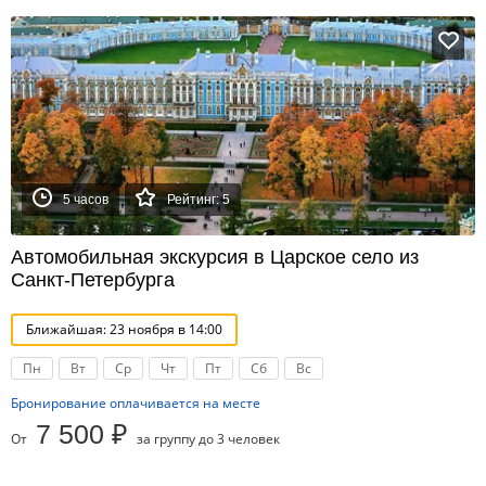
5 часов
Рейтинг: 5
Автомобильная экскурсия в Царское село из
Санкт-Петербурга
Ближайшая: 23 ноября в 14:00
Пн
Вт
Ср
Чт
Пт
Сб
Вс
Бронирование оплачивается на месте
7 500 ₽
От
за группу до 3 человек