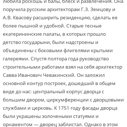
любила роскошь и балы, блеск и развлечения. Она
поручила русским архитекторам Г.З. Земцову и
А.В. Квасову расширить резиденцию, сделать ее
более пышной и удобной. Старые тесные
екатерининские палаты, в которых прошло
детство государыни, были надстроены и
объединены с боковыми флигелями крытыми
галереями. Спустя полтора года руководство
строительными работами взял на себя архитектор
Савва Иванович Чевакинский. Он заложил
основной контур построек, дошедший в общем
виде до нас: центральный корпус дворца с
большим двором, циркумференции с дворцовыми
службами и церковь. К 1751 году фасады дворца
были украшены золочеными статуями и
орнаментом — дворец заблистал. Однако в этом