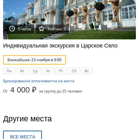
5 часов
Рейтинг: 5
Индивидуальная экскурсия в Царское Село
Ближайшая: 23 ноября в 9:00
Пн
Вт
Ср
Чт
Пт
Сб
Вс
Бронирование оплачивается на месте
4 000 ₽
От
за группу до 25 человек
Другие места
ВСЕ МЕСТА