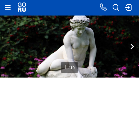
1
/ 19