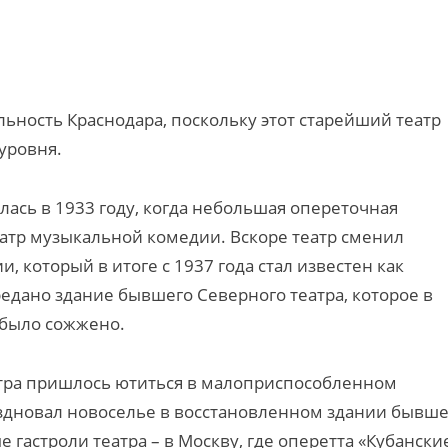
ьность Краснодара, поскольку этот старейший театр
уровня.
лась в 1933 году, когда небольшая опереточная
атр музыкальной комедии. Вскоре театр сменил
 который в итоге с 1937 года стал известен как
едано здание бывшего Северного театра, которое в
 было сожжено.
атра пришлось ютиться в малоприспособленном
аздновал новоселье в восстановленном здании бывше
 гастроли театра – в Москву, где оперетта «Кубански