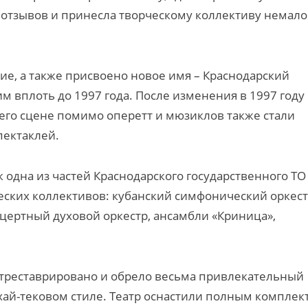
 отзывов и принесла творческому коллективу немало
ние, а также присвоено новое имя – Краснодарский
им вплоть до 1997 года. После изменения в 1997 году
а его сцене помимо оперетт и мюзиклов также стали
пектаклей.
к одна из частей Краснодарского государственного ТО
еских коллективов: кубанский симфонический оркест
нцертный духовой оркестр, ансамбли «Криница»,
 отреставрировано и обрело весьма привлекательный
ай-тековом стиле. Театр оснастили полным комплек