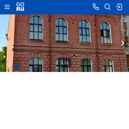
1
/ 2