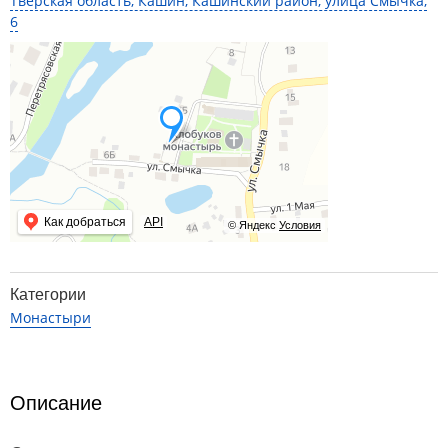
Тверская область, Кашин, Кашинский район, улица Смычка,
6
Как добраться
API
© Яндекс
Условия
Категории
Монастыри
Описание