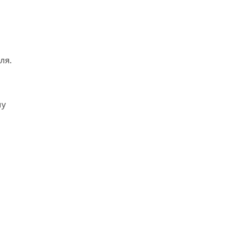
ля.
му