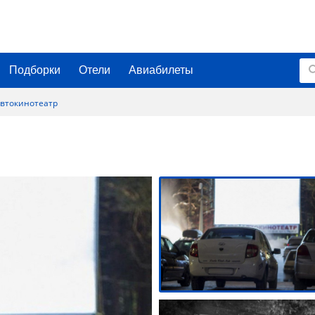
Подборки
Отели
Авиабилеты
втокинотеатр
р