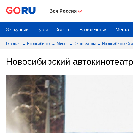
Вся Россия
Экскурсии
Туры
Квесты
Развлечения
Места
Главная
Новосибирск
Места
Кинотеатры
Новосибирский а
Новосибирский автокинотеат