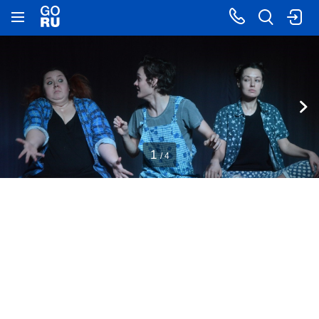
1
/ 4