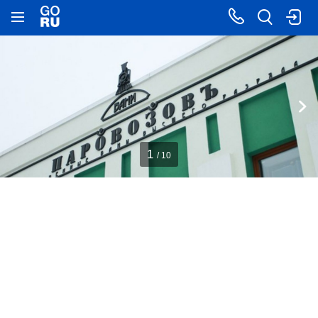
1
/ 10