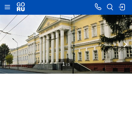
1
/ 5