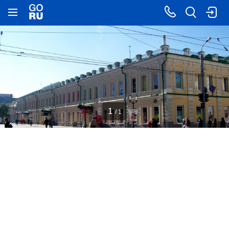
1
/ 1