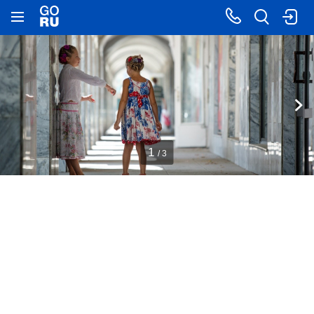
1
/ 3