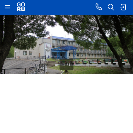
1
/ 1