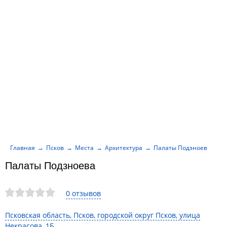
Главная
Псков
Места
Архитектура
Палаты Подзноева
Палаты Подзноева
0 отзывов
Псковская область, Псков, городской округ Псков, улица
Некрасова, 1Б