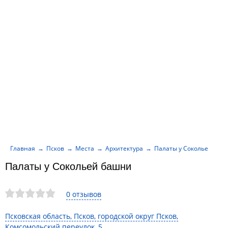
Главная
Псков
Места
Архитектура
Палаты у Сокольей баш
Палаты у Сокольей башни
0 отзывов
Псковская область, Псков, городской округ Псков,
Комсомольский переулок, 5