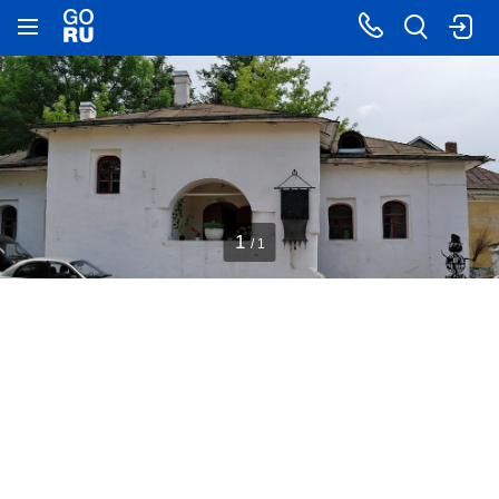
1
/ 1