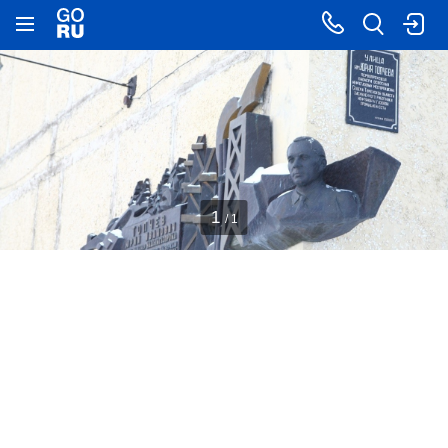
1
/ 1