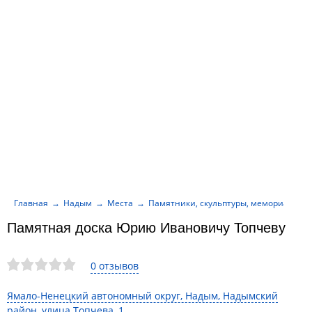
Главная
Надым
Места
Памятники, скульптуры, мемориалы
Памятная доска Юрию Ивановичу Топчеву
0 отзывов
Ямало-Ненецкий автономный округ, Надым, Надымский
район, улица Топчева, 1