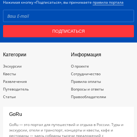
Нажимая кнопку «Подписаться», вы принимаете
правила портала
ПОДПИСАТЬСЯ
Категории
Информация
Экскурсии
О проекте
Квесты
Сотрудничество
Развлечения
Правила оплаты
Путеводитель
Вопросы и ответы
Статьи
Правообладателям
GoRu
GoRu — это портал для путешествий и отдыха в России. Туры и
экскурсии, отели и транспорт, концерты и квесты, кафе и
рестораны — здесь собраны тысячи предложений с