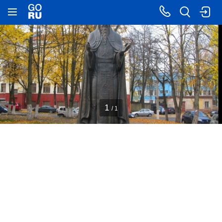
1
/ 1