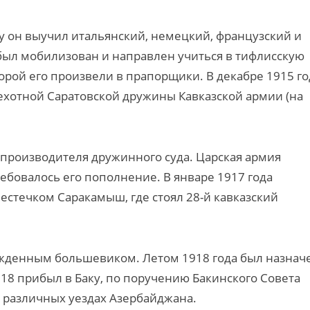
ду он выучил итальянский, немецкий, французский и
 был мобилизован и направлен учиться в тифлисскую
рой его произвели в прапорщики. В декабре 1915 го
пехотной Саратовской дружины Кавказской армии (на
опроизводителя дружинного суда. Царская армия
ребовалось его пополнение. В январе 1917 года
стечком Саракамыш, где стоял 28-й кавказский
жденным большевиком. Летом 1918 года был назнач
18 прибыл в Баку, по поручению Бакинского Совета
 различных уездах Азербайджана.