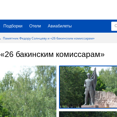
Подборки
Отели
Авиабилеты
Памятник Федору Солнцеву и «26 бакинским комиссарам»
 «26 бакинским комиссарам»