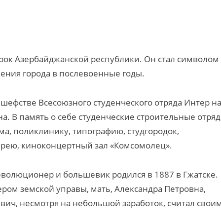
арок Азербайджанской республики. Он стал символом
ения города в послевоенные годы.
 шефстве Всесоюзного студенческого отряда Интер н
на. В память о себе студенческие строительные отря
а, поликлинику, типографию, студгородок,
ерею, киноконцертный зал «Комсомолец».
волюционер и большевик родился в 1887 в Гжатске.
ером земской управы, мать, Александра Петровна,
ич, несмотря на небольшой заработок, считал свои