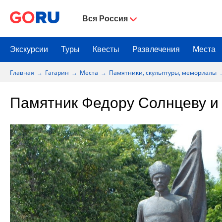
Вся Россия
Экскурсии
Туры
Квесты
Развлечения
Места
Главная
Гагарин
Места
Памятники, скульптуры, мемориалы
Памятник Федору Солнцеву и