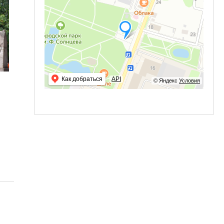
Как добраться
API
© Яндекс
Условия