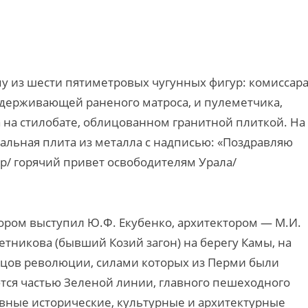
у из шести пятиметровых чугунных фигур: комиссара
ддерживающей раненого матроса, и пулеметчика,
 на стилобате, облицованном гранитной плиткой. На
льная плита из металла с надписью: «Поздравляю
р/ горячий привет освободителям Урала/
тором выступил Ю.Ф. Екубенко, архитектором — М.И.
тникова (бывший Козий загон) на берегу Камы, на
орцов революции, силами которых из Перми были
ются частью Зеленой линии, главного пешеходного
вные исторические, культурные и архитектурные