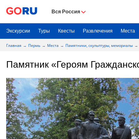
Вся Россия
Экскурсии
Туры
Квесты
Развлечения
Места
Главная
Пермь
Места
Памятники, скульптуры, мемориалы
Памятник «Героям Гражданск