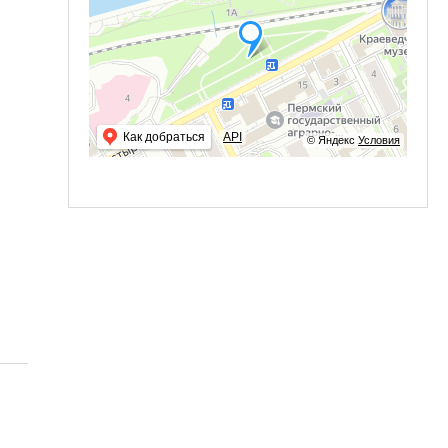
Как добраться
API
© Яндекс
Условия