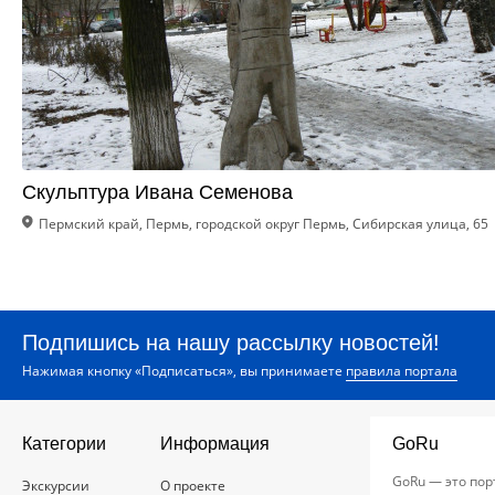
Скульптура Ивана Семенова
Пермский край, Пермь, городской округ Пермь, Сибирская улица, 65
Подпишись на нашу рассылку новостей!
Нажимая кнопку «Подписаться», вы принимаете
правила портала
Категории
Информация
GoRu
GoRu — это пор
Экскурсии
О проекте