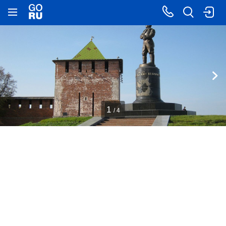
1
/ 4