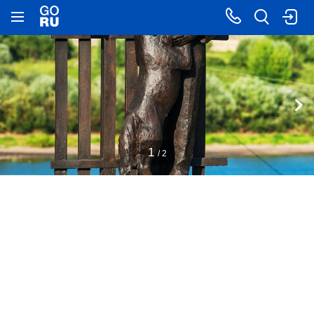
1
/ 2