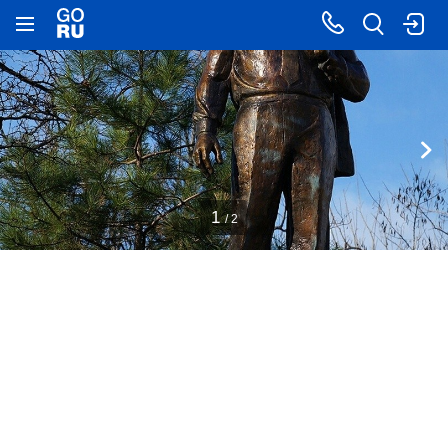
1
/ 2