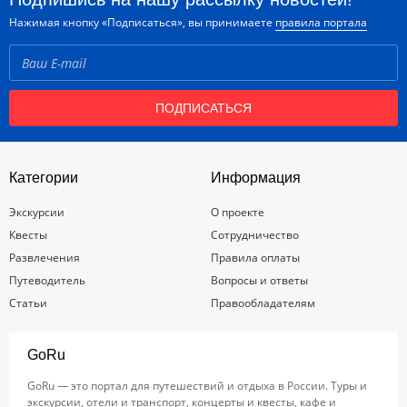
Нажимая кнопку «Подписаться», вы принимаете
правила портала
ПОДПИСАТЬСЯ
Категории
Информация
Экскурсии
О проекте
Квесты
Сотрудничество
Развлечения
Правила оплаты
Путеводитель
Вопросы и ответы
Статьи
Правообладателям
GoRu
GoRu — это портал для путешествий и отдыха в России. Туры и
экскурсии, отели и транспорт, концерты и квесты, кафе и