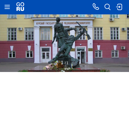
1
/ 1